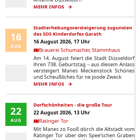
MEHR INFOS
Stadterhebungsversteigerung zugunsten
16
16
des SOS Kinderdorfes Garath
16 August 2026, 17 Uhr
AUG
AUG
Ort:
Brauerei Schumacher, Stammhaus
Am 14. August feiert die Stadt Düsseldorf
ihren 738. Geburtstag – aus diesem Anlass
versteigert Manes Meckenstock Schönes
und Scheußliches für ne joode Zweck
MEHR INFOS
Dorfschönheiten - die große Tour
22
22
22 August 2026, 13 Uhr
Ort:
AUG
AUG
Ratinger Tor
Mit Manes zo Fooß dörch die Altstadt vom
Ratinger Tor über den Spee’schen Graben