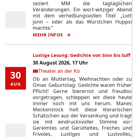
seziert MM die tagtäglichen
Veränderungen. Ein wort-witziger Abend
mit dem verheißungsvollen Titel: „Lott
jonn – oder als das Würstchen Huppsi
machte.“
MEHR INFOS
Lustige Lesung: Gedichte von Sinn bis Suff
30 August 2026, 17 Uhr
Ort:
Theater an der Kö
30
30
Ob an Muttertag, Weihnachten oder zu
AUG
AUG
Omas Geburtstag: Gedichte waren früher
Pflicht! Gerne bierernst und freudlos
vorgetragen, schleppen wir diese heute
immer noch mit uns herum. Manes
Meckenstock holt diese literarischen
Schätzchen aus der Versenkung und trägt
sie mit eindrucksvoller Stimme vor:
Gereimtes und Gerütteltes, Freches und
Frivoles, Lustiges und Lustvolles,