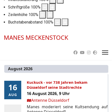
Schriftgröße
100
%
Zeilenhöhe
100
%
Buchstabenabstand
100
%
MANES MECKENSTOCK
August 2026
Kuckuck - vor 738 Jahren bekam
16
16
Düsseldorf seine Stadtrechte
16 August 2026, 9 Uhr
AUG
AUG
Ort:
Antenne Düsseldorf
Manes moderiert seine Kultsendung auf
Antenne Düsseldorf!