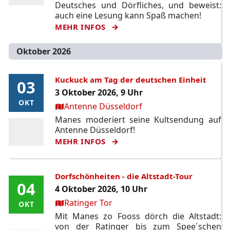
Deutsches und Dörfliches, und beweist:
auch eine Lesung kann Spaß machen!
MEHR INFOS
Oktober 2026
Kuckuck am Tag der deutschen Einheit
03
03
3 Oktober 2026, 9 Uhr
OKT
OKT
Ort:
Antenne Düsseldorf
Manes moderiert seine Kultsendung auf
Antenne Düsseldorf!
MEHR INFOS
Dorfschönheiten - die Altstadt-Tour
04
04
4 Oktober 2026, 10 Uhr
Ort:
Ratinger Tor
OKT
OKT
Mit Manes zo Fooss dörch die Altstadt:
von der Ratinger bis zum Spee´schen