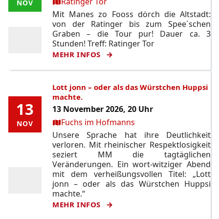
Ort:
Ratinger Tor
NOV
NOV
Mit Manes zo Fooss dörch die Altstadt:
von der Ratinger bis zum Spee´schen
Graben – die Tour pur! Dauer ca. 3
Stunden! Treff: Ratinger Tor
MEHR INFOS
Lott jonn – oder als das Würstchen Huppsi
machte.
13
13
13 November 2026, 20 Uhr
Ort:
Fuchs im Hofmanns
NOV
NOV
Unsere Sprache hat ihre Deutlichkeit
verloren. Mit rheinischer Respektlosigkeit
seziert MM die tagtäglichen
Veränderungen. Ein wort-witziger Abend
mit dem verheißungsvollen Titel: „Lott
jonn – oder als das Würstchen Huppsi
machte.“
MEHR INFOS