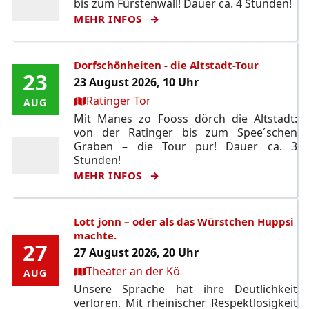
bis zum Fürstenwall! Dauer ca. 4 Stunden!
MEHR INFOS
Dorfschönheiten - die Altstadt-Tour
23
23
23 August 2026, 10 Uhr
Ort:
Ratinger Tor
AUG
AUG
Mit Manes zo Fooss dörch die Altstadt:
von der Ratinger bis zum Spee´schen
Graben – die Tour pur! Dauer ca. 3
Stunden!
MEHR INFOS
Lott jonn – oder als das Würstchen Huppsi
machte.
27
27
27 August 2026, 20 Uhr
Ort:
Theater an der Kö
AUG
AUG
Unsere Sprache hat ihre Deutlichkeit
verloren. Mit rheinischer Respektlosigkeit