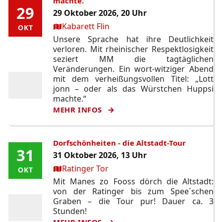
machte.
29
29
29 Oktober 2026, 20 Uhr
Ort:
Kabarett Flin
OKT
OKT
Unsere Sprache hat ihre Deutlichkeit
verloren. Mit rheinischer Respektlosigkeit
seziert MM die tagtäglichen
Veränderungen. Ein wort-witziger Abend
mit dem verheißungsvollen Titel: „Lott
jonn – oder als das Würstchen Huppsi
machte.“
MEHR INFOS
Dorfschönheiten - die Altstadt-Tour
31
31
31 Oktober 2026, 13 Uhr
Ort:
Ratinger Tor
OKT
OKT
Mit Manes zo Fooss dörch die Altstadt:
von der Ratinger bis zum Spee´schen
Graben – die Tour pur! Dauer ca. 3
Stunden!
MEHR INFOS