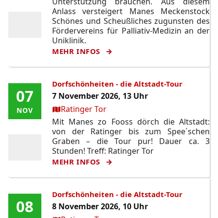
Unterstützung brauchen. Aus diesem
Anlass versteigert Manes Meckenstock
Schönes und Scheußliches zugunsten des
Fördervereins für Palliativ-Medizin an der
Uniklinik.
MEHR INFOS
Dorfschönheiten - die Altstadt-Tour
07
07
7 November 2026, 13 Uhr
Ort:
Ratinger Tor
NOV
NOV
Mit Manes zo Fooss dörch die Altstadt:
von der Ratinger bis zum Spee´schen
Graben – die Tour pur! Dauer ca. 3
Stunden! Treff: Ratinger Tor
MEHR INFOS
Dorfschönheiten - die Altstadt-Tour
08
08
8 November 2026, 10 Uhr