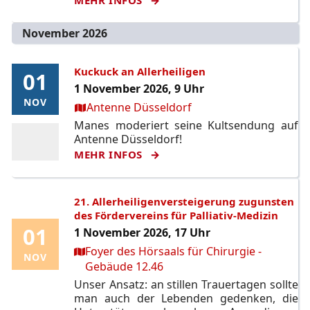
November 2026
Kuckuck an Allerheiligen
01
01
1 November 2026, 9 Uhr
NOV
NOV
Ort:
Antenne Düsseldorf
Manes moderiert seine Kultsendung auf
Antenne Düsseldorf!
MEHR INFOS
21. Allerheiligenversteigerung zugunsten
des Fördervereins für Palliativ-Medizin
01
01
1 November 2026, 17 Uhr
Ort:
Foyer des Hörsaals für Chirurgie -
NOV
NOV
Gebäude 12.46
Unser Ansatz: an stillen Trauertagen sollte
man auch der Lebenden gedenken, die