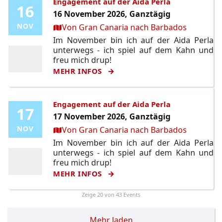
Engagement auf der Aida Perla
16
16
16 November 2026, Ganztägig
Ort:
NOV
NOV
Von Gran Canaria nach Barbados
Im November bin ich auf der Aida Perla
unterwegs - ich spiel auf dem Kahn und
freu mich drup!
MEHR INFOS
Engagement auf der Aida Perla
17
17
17 November 2026, Ganztägig
Ort:
NOV
NOV
Von Gran Canaria nach Barbados
Im November bin ich auf der Aida Perla
unterwegs - ich spiel auf dem Kahn und
freu mich drup!
MEHR INFOS
Zeige
20
von 43 Events
Mehr laden