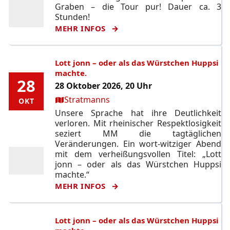
Graben – die Tour pur! Dauer ca. 3
Stunden!
MEHR INFOS
Lott jonn – oder als das Würstchen Huppsi
machte.
28
28
28 Oktober 2026, 20 Uhr
Ort:
Stratmanns
OKT
OKT
Unsere Sprache hat ihre Deutlichkeit
verloren. Mit rheinischer Respektlosigkeit
seziert MM die tagtäglichen
Veränderungen. Ein wort-witziger Abend
mit dem verheißungsvollen Titel: „Lott
jonn – oder als das Würstchen Huppsi
machte.“
MEHR INFOS
Lott jonn – oder als das Würstchen Huppsi