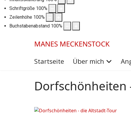
Schriftgröße
100
%
Zeilenhöhe
100
%
Buchstabenabstand
100
%
MANES MECKENSTOCK
Startseite
Über mich
An
Dorfschönheiten -