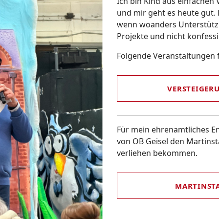
Ich bin Kind aus einfachen 
und mir geht es heute gut.
wenn woanders Unterstützu
Projekte und nicht konfessi
Folgende Veranstaltungen f
VERSTEIGER
Für mein ehrenamtliches 
von OB Geisel den Martinst
verliehen bekommen.
MARTINST