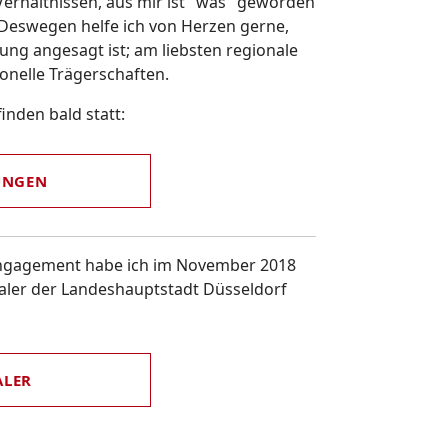
Verhältnissen, aus mir ist "was" geworden
 Deswegen helfe ich von Herzen gerne,
ng angesagt ist; am liebsten regionale
onelle Trägerschaften.
inden bald statt:
UNGEN
Engagement habe ich im November 2018
aler der Landeshauptstadt Düsseldorf
ALER