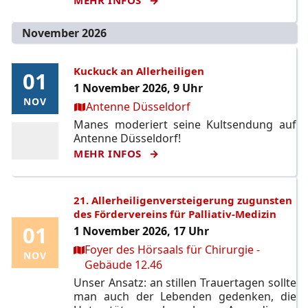
November 2026
Kuckuck an Allerheiligen
01
01
1 November 2026, 9 Uhr
NOV
NOV
Ort:
Antenne Düsseldorf
Manes moderiert seine Kultsendung auf
Antenne Düsseldorf!
MEHR INFOS
21. Allerheiligenversteigerung zugunsten
des Fördervereins für Palliativ-Medizin
01
01
1 November 2026, 17 Uhr
Ort:
Foyer des Hörsaals für Chirurgie -
NOV
NOV
Gebäude 12.46
Unser Ansatz: an stillen Trauertagen sollte
man auch der Lebenden gedenken, die