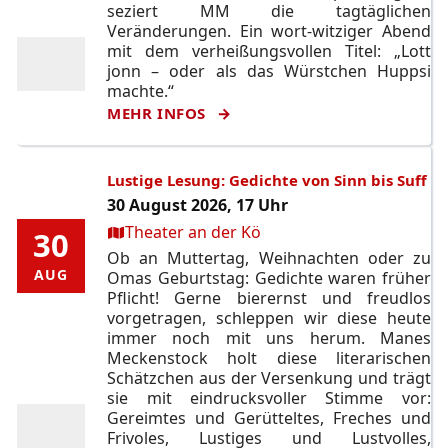
seziert MM die tagtäglichen
Veränderungen. Ein wort-witziger Abend
mit dem verheißungsvollen Titel: „Lott
jonn – oder als das Würstchen Huppsi
machte.“
MEHR INFOS
Lustige Lesung: Gedichte von Sinn bis Suff
30 August 2026, 17 Uhr
Ort:
Theater an der Kö
30
30
Ob an Muttertag, Weihnachten oder zu
AUG
AUG
Omas Geburtstag: Gedichte waren früher
Pflicht! Gerne bierernst und freudlos
vorgetragen, schleppen wir diese heute
immer noch mit uns herum. Manes
Meckenstock holt diese literarischen
Schätzchen aus der Versenkung und trägt
sie mit eindrucksvoller Stimme vor:
Gereimtes und Gerütteltes, Freches und
Frivoles, Lustiges und Lustvolles,