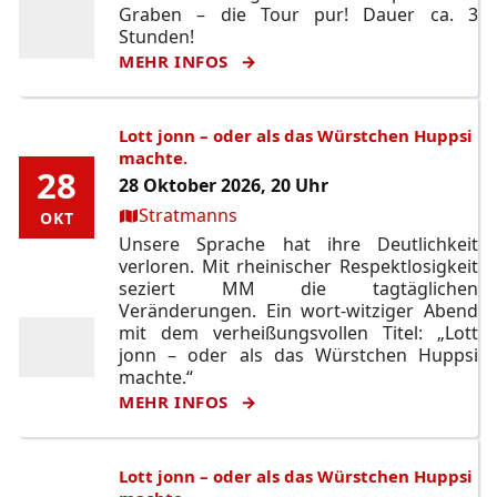
Graben – die Tour pur! Dauer ca. 3
Stunden!
MEHR INFOS
Lott jonn – oder als das Würstchen Huppsi
machte.
28
28
28 Oktober 2026, 20 Uhr
Ort:
Stratmanns
OKT
OKT
Unsere Sprache hat ihre Deutlichkeit
verloren. Mit rheinischer Respektlosigkeit
seziert MM die tagtäglichen
Veränderungen. Ein wort-witziger Abend
mit dem verheißungsvollen Titel: „Lott
jonn – oder als das Würstchen Huppsi
machte.“
MEHR INFOS
Lott jonn – oder als das Würstchen Huppsi