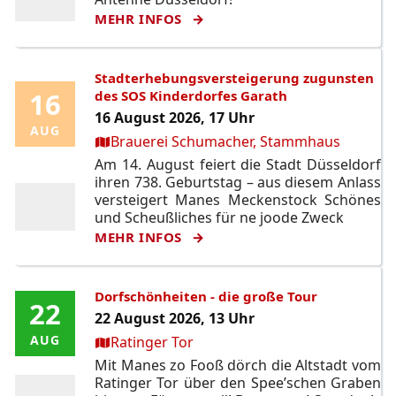
MEHR INFOS
Stadterhebungsversteigerung zugunsten
16
16
des SOS Kinderdorfes Garath
16 August 2026, 17 Uhr
AUG
AUG
Ort:
Brauerei Schumacher, Stammhaus
Am 14. August feiert die Stadt Düsseldorf
ihren 738. Geburtstag – aus diesem Anlass
versteigert Manes Meckenstock Schönes
und Scheußliches für ne joode Zweck
MEHR INFOS
Dorfschönheiten - die große Tour
22
22
22 August 2026, 13 Uhr
Ort:
AUG
AUG
Ratinger Tor
Mit Manes zo Fooß dörch die Altstadt vom
Ratinger Tor über den Spee’schen Graben