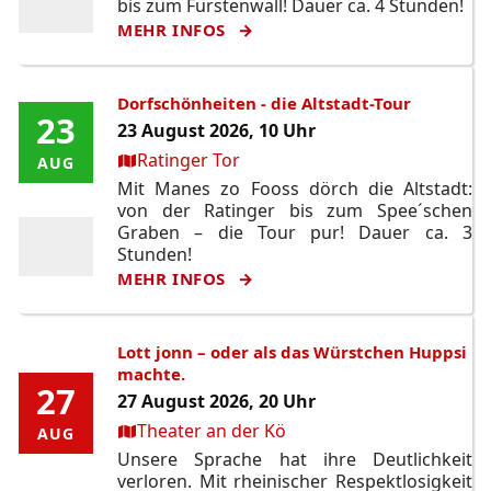
bis zum Fürstenwall! Dauer ca. 4 Stunden!
MEHR INFOS
Dorfschönheiten - die Altstadt-Tour
23
23
23 August 2026, 10 Uhr
Ort:
Ratinger Tor
AUG
AUG
Mit Manes zo Fooss dörch die Altstadt:
von der Ratinger bis zum Spee´schen
Graben – die Tour pur! Dauer ca. 3
Stunden!
MEHR INFOS
Lott jonn – oder als das Würstchen Huppsi
machte.
27
27
27 August 2026, 20 Uhr
Ort:
Theater an der Kö
AUG
AUG
Unsere Sprache hat ihre Deutlichkeit
verloren. Mit rheinischer Respektlosigkeit