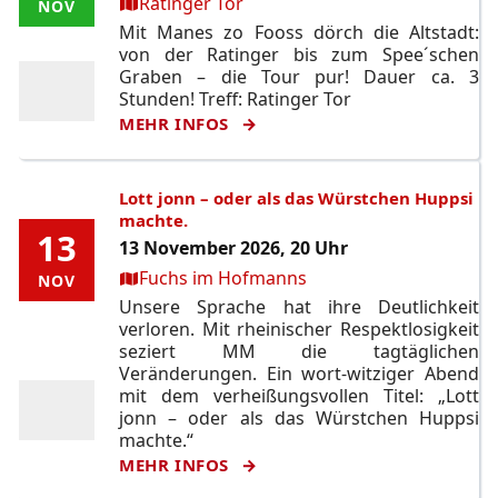
Ort:
Ratinger Tor
NOV
NOV
Mit Manes zo Fooss dörch die Altstadt:
von der Ratinger bis zum Spee´schen
Graben – die Tour pur! Dauer ca. 3
Stunden! Treff: Ratinger Tor
MEHR INFOS
Lott jonn – oder als das Würstchen Huppsi
machte.
13
13
13 November 2026, 20 Uhr
Ort:
Fuchs im Hofmanns
NOV
NOV
Unsere Sprache hat ihre Deutlichkeit
verloren. Mit rheinischer Respektlosigkeit
seziert MM die tagtäglichen
Veränderungen. Ein wort-witziger Abend
mit dem verheißungsvollen Titel: „Lott
jonn – oder als das Würstchen Huppsi
machte.“
MEHR INFOS