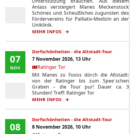
Unterstützung brauchen. Aus diesem
Anlass versteigert Manes Meckenstock
Schönes und Scheußliches zugunsten des
Fördervereins für Palliativ-Medizin an der
Uniklinik.
MEHR INFOS
Dorfschönheiten - die Altstadt-Tour
07
07
7 November 2026, 13 Uhr
Ort:
Ratinger Tor
NOV
NOV
Mit Manes zo Fooss dörch die Altstadt:
von der Ratinger bis zum Spee´schen
Graben – die Tour pur! Dauer ca. 3
Stunden! Treff: Ratinger Tor
MEHR INFOS
Dorfschönheiten - die Altstadt-Tour
08
08
8 November 2026, 10 Uhr