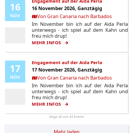
Engagement auf der Aida Perla
16
16
16 November 2026, Ganztägig
Ort:
NOV
NOV
Von Gran Canaria nach Barbados
Im November bin ich auf der Aida Perla
unterwegs - ich spiel auf dem Kahn und
freu mich drup!
MEHR INFOS
Engagement auf der Aida Perla
17
17
17 November 2026, Ganztägig
Ort:
NOV
NOV
Von Gran Canaria nach Barbados
Im November bin ich auf der Aida Perla
unterwegs - ich spiel auf dem Kahn und
freu mich drup!
MEHR INFOS
Zeige
20
von 43 Events
Mehr laden