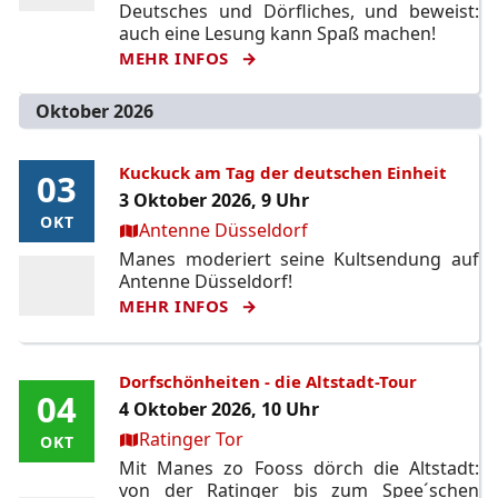
Deutsches und Dörfliches, und beweist:
auch eine Lesung kann Spaß machen!
MEHR INFOS
Oktober 2026
Kuckuck am Tag der deutschen Einheit
03
03
3 Oktober 2026, 9 Uhr
OKT
OKT
Ort:
Antenne Düsseldorf
Manes moderiert seine Kultsendung auf
Antenne Düsseldorf!
MEHR INFOS
Dorfschönheiten - die Altstadt-Tour
04
04
4 Oktober 2026, 10 Uhr
Ort:
Ratinger Tor
OKT
OKT
Mit Manes zo Fooss dörch die Altstadt:
von der Ratinger bis zum Spee´schen