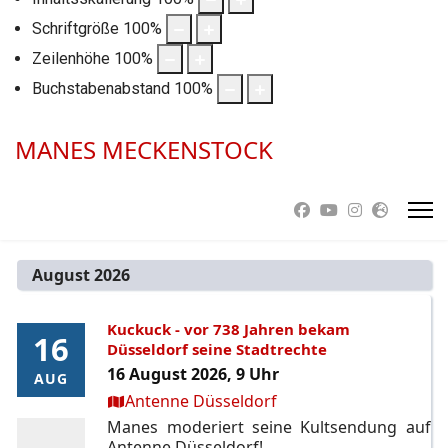
Schriftgröße
100
%
Zeilenhöhe
100
%
Buchstabenabstand
100
%
MANES MECKENSTOCK
August 2026
Kuckuck - vor 738 Jahren bekam
16
16
Düsseldorf seine Stadtrechte
16 August 2026, 9 Uhr
AUG
AUG
Ort:
Antenne Düsseldorf
Manes moderiert seine Kultsendung auf
Antenne Düsseldorf!