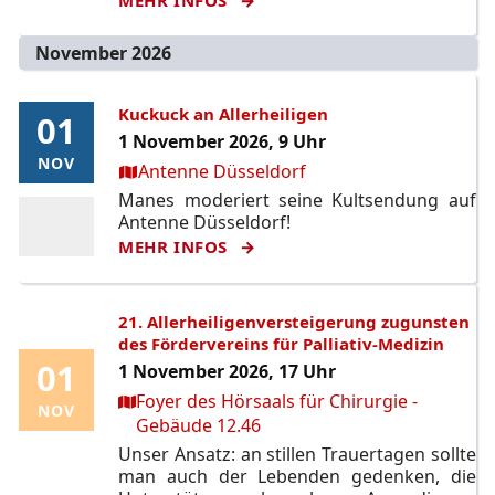
November 2026
Kuckuck an Allerheiligen
01
01
1 November 2026, 9 Uhr
NOV
NOV
Ort:
Antenne Düsseldorf
Manes moderiert seine Kultsendung auf
Antenne Düsseldorf!
MEHR INFOS
21. Allerheiligenversteigerung zugunsten
des Fördervereins für Palliativ-Medizin
01
01
1 November 2026, 17 Uhr
Ort:
Foyer des Hörsaals für Chirurgie -
NOV
NOV
Gebäude 12.46
Unser Ansatz: an stillen Trauertagen sollte
man auch der Lebenden gedenken, die