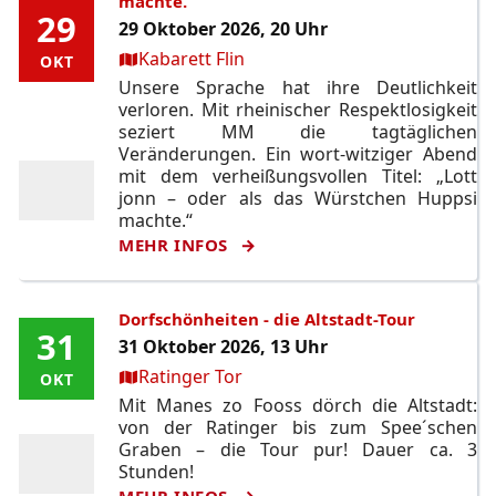
machte.
29
29
29 Oktober 2026, 20 Uhr
Ort:
Kabarett Flin
OKT
OKT
Unsere Sprache hat ihre Deutlichkeit
verloren. Mit rheinischer Respektlosigkeit
seziert MM die tagtäglichen
Veränderungen. Ein wort-witziger Abend
mit dem verheißungsvollen Titel: „Lott
jonn – oder als das Würstchen Huppsi
machte.“
MEHR INFOS
Dorfschönheiten - die Altstadt-Tour
31
31
31 Oktober 2026, 13 Uhr
Ort:
Ratinger Tor
OKT
OKT
Mit Manes zo Fooss dörch die Altstadt:
von der Ratinger bis zum Spee´schen
Graben – die Tour pur! Dauer ca. 3
Stunden!
MEHR INFOS