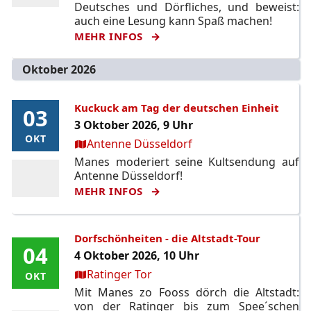
Deutsches und Dörfliches, und beweist:
auch eine Lesung kann Spaß machen!
MEHR INFOS
Oktober 2026
Kuckuck am Tag der deutschen Einheit
03
03
3 Oktober 2026, 9 Uhr
OKT
OKT
Ort:
Antenne Düsseldorf
Manes moderiert seine Kultsendung auf
Antenne Düsseldorf!
MEHR INFOS
Dorfschönheiten - die Altstadt-Tour
04
04
4 Oktober 2026, 10 Uhr
Ort:
Ratinger Tor
OKT
OKT
Mit Manes zo Fooss dörch die Altstadt:
von der Ratinger bis zum Spee´schen