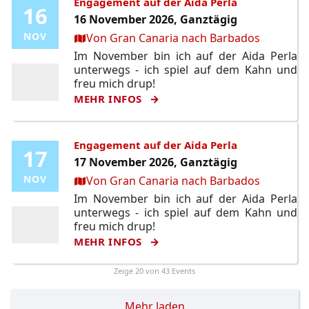
Engagement auf der Aida Perla
16
16
16 November 2026, Ganztägig
Ort:
NOV
NOV
Von Gran Canaria nach Barbados
Im November bin ich auf der Aida Perla
unterwegs - ich spiel auf dem Kahn und
freu mich drup!
MEHR INFOS
Engagement auf der Aida Perla
17
17
17 November 2026, Ganztägig
Ort:
NOV
NOV
Von Gran Canaria nach Barbados
Im November bin ich auf der Aida Perla
unterwegs - ich spiel auf dem Kahn und
freu mich drup!
MEHR INFOS
Zeige
20
von 43 Events
Mehr laden