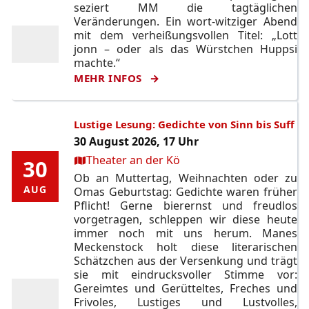
seziert MM die tagtäglichen
Veränderungen. Ein wort-witziger Abend
mit dem verheißungsvollen Titel: „Lott
jonn – oder als das Würstchen Huppsi
machte.“
MEHR INFOS
Lustige Lesung: Gedichte von Sinn bis Suff
30 August 2026, 17 Uhr
Ort:
Theater an der Kö
30
30
Ob an Muttertag, Weihnachten oder zu
AUG
AUG
Omas Geburtstag: Gedichte waren früher
Pflicht! Gerne bierernst und freudlos
vorgetragen, schleppen wir diese heute
immer noch mit uns herum. Manes
Meckenstock holt diese literarischen
Schätzchen aus der Versenkung und trägt
sie mit eindrucksvoller Stimme vor:
Gereimtes und Gerütteltes, Freches und
Frivoles, Lustiges und Lustvolles,