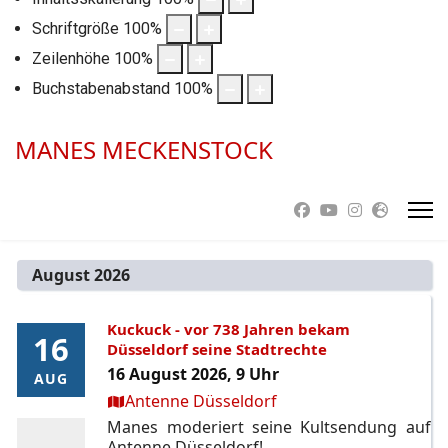
Schriftgröße
100
%
Zeilenhöhe
100
%
Buchstabenabstand
100
%
MANES MECKENSTOCK
August 2026
Kuckuck - vor 738 Jahren bekam
16
16
Düsseldorf seine Stadtrechte
16 August 2026, 9 Uhr
AUG
AUG
Ort:
Antenne Düsseldorf
Manes moderiert seine Kultsendung auf
Antenne Düsseldorf!