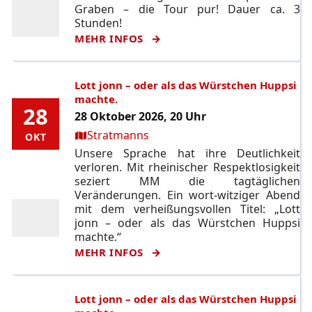
Graben – die Tour pur! Dauer ca. 3
Stunden!
MEHR INFOS
Lott jonn – oder als das Würstchen Huppsi
machte.
28
28
28 Oktober 2026, 20 Uhr
Ort:
Stratmanns
OKT
OKT
Unsere Sprache hat ihre Deutlichkeit
verloren. Mit rheinischer Respektlosigkeit
seziert MM die tagtäglichen
Veränderungen. Ein wort-witziger Abend
mit dem verheißungsvollen Titel: „Lott
jonn – oder als das Würstchen Huppsi
machte.“
MEHR INFOS
Lott jonn – oder als das Würstchen Huppsi