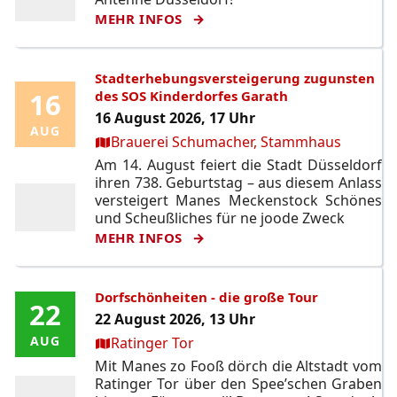
MEHR INFOS
Stadterhebungsversteigerung zugunsten
16
16
des SOS Kinderdorfes Garath
16 August 2026, 17 Uhr
AUG
AUG
Ort:
Brauerei Schumacher, Stammhaus
Am 14. August feiert die Stadt Düsseldorf
ihren 738. Geburtstag – aus diesem Anlass
versteigert Manes Meckenstock Schönes
und Scheußliches für ne joode Zweck
MEHR INFOS
Dorfschönheiten - die große Tour
22
22
22 August 2026, 13 Uhr
Ort:
AUG
AUG
Ratinger Tor
Mit Manes zo Fooß dörch die Altstadt vom
Ratinger Tor über den Spee’schen Graben