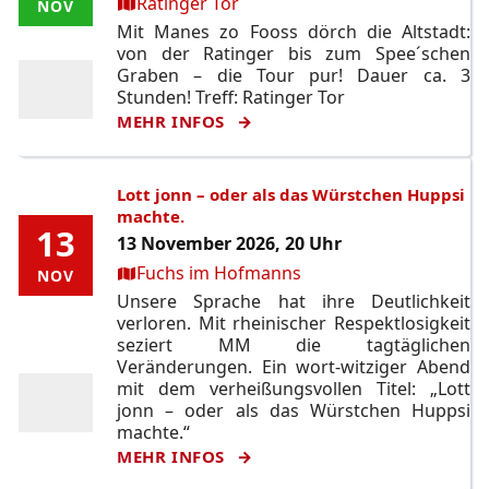
Ort:
Ratinger Tor
NOV
NOV
Mit Manes zo Fooss dörch die Altstadt:
von der Ratinger bis zum Spee´schen
Graben – die Tour pur! Dauer ca. 3
Stunden! Treff: Ratinger Tor
MEHR INFOS
Lott jonn – oder als das Würstchen Huppsi
machte.
13
13
13 November 2026, 20 Uhr
Ort:
Fuchs im Hofmanns
NOV
NOV
Unsere Sprache hat ihre Deutlichkeit
verloren. Mit rheinischer Respektlosigkeit
seziert MM die tagtäglichen
Veränderungen. Ein wort-witziger Abend
mit dem verheißungsvollen Titel: „Lott
jonn – oder als das Würstchen Huppsi
machte.“
MEHR INFOS