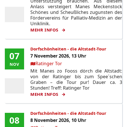
Unterstützung brauchen. Aus diesem
Anlass versteigert Manes Meckenstock
Schönes und Scheußliches zugunsten des
Fördervereins für Palliativ-Medizin an der
Uniklinik.
MEHR INFOS
Dorfschönheiten - die Altstadt-Tour
07
07
7 November 2026, 13 Uhr
Ort:
Ratinger Tor
NOV
NOV
Mit Manes zo Fooss dörch die Altstadt:
von der Ratinger bis zum Spee´schen
Graben – die Tour pur! Dauer ca. 3
Stunden! Treff: Ratinger Tor
MEHR INFOS
Dorfschönheiten - die Altstadt-Tour
08
08
8 November 2026, 10 Uhr