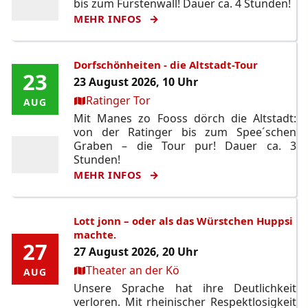
bis zum Fürstenwall! Dauer ca. 4 Stunden!
MEHR INFOS
Dorfschönheiten - die Altstadt-Tour
23
23
23 August 2026, 10 Uhr
Ort:
Ratinger Tor
AUG
AUG
Mit Manes zo Fooss dörch die Altstadt:
von der Ratinger bis zum Spee´schen
Graben – die Tour pur! Dauer ca. 3
Stunden!
MEHR INFOS
Lott jonn – oder als das Würstchen Huppsi
machte.
27
27
27 August 2026, 20 Uhr
Ort:
Theater an der Kö
AUG
AUG
Unsere Sprache hat ihre Deutlichkeit
verloren. Mit rheinischer Respektlosigkeit