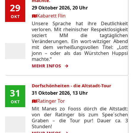
machte.
29
29
29 Oktober 2026, 20 Uhr
Ort:
Kabarett Flin
OKT
OKT
Unsere Sprache hat ihre Deutlichkeit
verloren. Mit rheinischer Respektlosigkeit
seziert MM die tagtäglichen
Veränderungen. Ein wort-witziger Abend
mit dem verheißungsvollen Titel: „Lott
jonn – oder als das Würstchen Huppsi
machte.“
MEHR INFOS
Dorfschönheiten - die Altstadt-Tour
31
31
31 Oktober 2026, 13 Uhr
Ort:
Ratinger Tor
OKT
OKT
Mit Manes zo Fooss dörch die Altstadt:
von der Ratinger bis zum Spee´schen
Graben – die Tour pur! Dauer ca. 3
Stunden!
MEHR INFOS