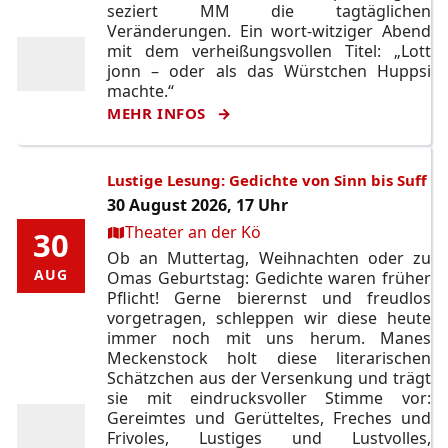
seziert MM die tagtäglichen
Veränderungen. Ein wort-witziger Abend
mit dem verheißungsvollen Titel: „Lott
jonn – oder als das Würstchen Huppsi
machte.“
MEHR INFOS
Lustige Lesung: Gedichte von Sinn bis Suff
30 August 2026, 17 Uhr
Ort:
Theater an der Kö
30
30
Ob an Muttertag, Weihnachten oder zu
AUG
AUG
Omas Geburtstag: Gedichte waren früher
Pflicht! Gerne bierernst und freudlos
vorgetragen, schleppen wir diese heute
immer noch mit uns herum. Manes
Meckenstock holt diese literarischen
Schätzchen aus der Versenkung und trägt
sie mit eindrucksvoller Stimme vor:
Gereimtes und Gerütteltes, Freches und
Frivoles, Lustiges und Lustvolles,