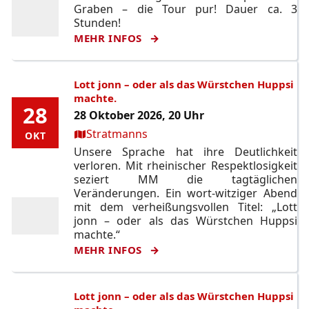
Graben – die Tour pur! Dauer ca. 3
Stunden!
MEHR INFOS
Lott jonn – oder als das Würstchen Huppsi
machte.
28
28
28 Oktober 2026, 20 Uhr
Ort:
Stratmanns
OKT
OKT
Unsere Sprache hat ihre Deutlichkeit
verloren. Mit rheinischer Respektlosigkeit
seziert MM die tagtäglichen
Veränderungen. Ein wort-witziger Abend
mit dem verheißungsvollen Titel: „Lott
jonn – oder als das Würstchen Huppsi
machte.“
MEHR INFOS
Lott jonn – oder als das Würstchen Huppsi