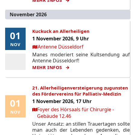
November 2026
Kuckuck an Allerheiligen
01
01
1 November 2026, 9 Uhr
NOV
NOV
Ort:
Antenne Düsseldorf
Manes moderiert seine Kultsendung auf
Antenne Düsseldorf!
MEHR INFOS
21. Allerheiligenversteigerung zugunsten
des Fördervereins für Palliativ-Medizin
01
01
1 November 2026, 17 Uhr
Ort:
Foyer des Hörsaals für Chirurgie -
NOV
NOV
Gebäude 12.46
Unser Ansatz: an stillen Trauertagen sollte
man auch der Lebenden gedenken, die