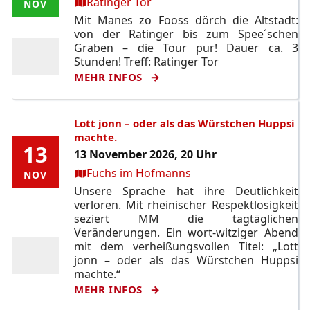
Ort:
Ratinger Tor
NOV
NOV
Mit Manes zo Fooss dörch die Altstadt:
von der Ratinger bis zum Spee´schen
Graben – die Tour pur! Dauer ca. 3
Stunden! Treff: Ratinger Tor
MEHR INFOS
Lott jonn – oder als das Würstchen Huppsi
machte.
13
13
13 November 2026, 20 Uhr
Ort:
Fuchs im Hofmanns
NOV
NOV
Unsere Sprache hat ihre Deutlichkeit
verloren. Mit rheinischer Respektlosigkeit
seziert MM die tagtäglichen
Veränderungen. Ein wort-witziger Abend
mit dem verheißungsvollen Titel: „Lott
jonn – oder als das Würstchen Huppsi
machte.“
MEHR INFOS