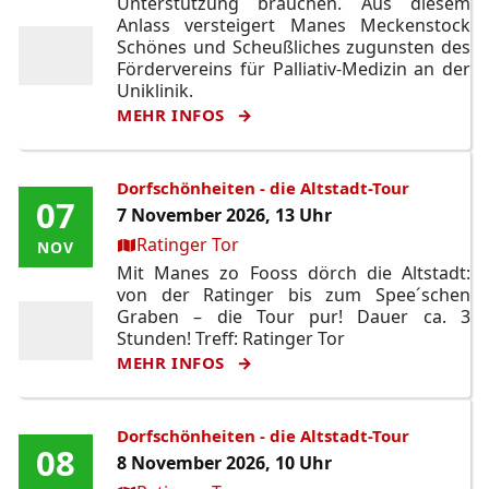
Unterstützung brauchen. Aus diesem
Anlass versteigert Manes Meckenstock
Schönes und Scheußliches zugunsten des
Fördervereins für Palliativ-Medizin an der
Uniklinik.
MEHR INFOS
Dorfschönheiten - die Altstadt-Tour
07
07
7 November 2026, 13 Uhr
Ort:
Ratinger Tor
NOV
NOV
Mit Manes zo Fooss dörch die Altstadt:
von der Ratinger bis zum Spee´schen
Graben – die Tour pur! Dauer ca. 3
Stunden! Treff: Ratinger Tor
MEHR INFOS
Dorfschönheiten - die Altstadt-Tour
08
08
8 November 2026, 10 Uhr