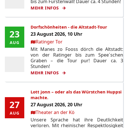
bis zum Fürstenwall! Dauer ca. 4 Stunden!
MEHR INFOS
Dorfschönheiten - die Altstadt-Tour
23
23
23 August 2026, 10 Uhr
Ort:
Ratinger Tor
AUG
AUG
Mit Manes zo Fooss dörch die Altstadt:
von der Ratinger bis zum Spee´schen
Graben – die Tour pur! Dauer ca. 3
Stunden!
MEHR INFOS
Lott jonn – oder als das Würstchen Huppsi
machte.
27
27
27 August 2026, 20 Uhr
Ort:
Theater an der Kö
AUG
AUG
Unsere Sprache hat ihre Deutlichkeit
verloren. Mit rheinischer Respektlosigkeit