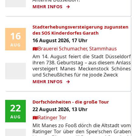
MEHR INFOS
Stadterhebungsversteigerung zugunsten
16
16
des SOS Kinderdorfes Garath
16 August 2026, 17 Uhr
AUG
AUG
Ort:
Brauerei Schumacher, Stammhaus
Am 14. August feiert die Stadt Düsseldorf
ihren 738. Geburtstag – aus diesem Anlass
versteigert Manes Meckenstock Schönes
und Scheußliches für ne joode Zweck
MEHR INFOS
Dorfschönheiten - die große Tour
22
22
22 August 2026, 13 Uhr
Ort:
AUG
AUG
Ratinger Tor
Mit Manes zo Fooß dörch die Altstadt vom
Ratinger Tor über den Spee’schen Graben