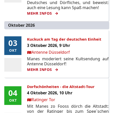
Deutsches und Dörfliches, und beweist:
auch eine Lesung kann Spaß machen!
MEHR INFOS
Oktober 2026
Kuckuck am Tag der deutschen Einheit
03
03
3 Oktober 2026, 9 Uhr
OKT
OKT
Ort:
Antenne Düsseldorf
Manes moderiert seine Kultsendung auf
Antenne Düsseldorf!
MEHR INFOS
Dorfschönheiten - die Altstadt-Tour
04
04
4 Oktober 2026, 10 Uhr
Ort:
Ratinger Tor
OKT
OKT
Mit Manes zo Fooss dörch die Altstadt:
von der Ratinger bis zum Spee´schen