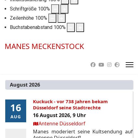
Schriftgröße
100
%
Zeilenhöhe
100
%
Buchstabenabstand
100
%
MANES MECKENSTOCK
August 2026
Kuckuck - vor 738 Jahren bekam
16
16
Düsseldorf seine Stadtrechte
16 August 2026, 9 Uhr
AUG
AUG
Ort:
Antenne Düsseldorf
Manes moderiert seine Kultsendung auf
Antenne Düsseldorf!