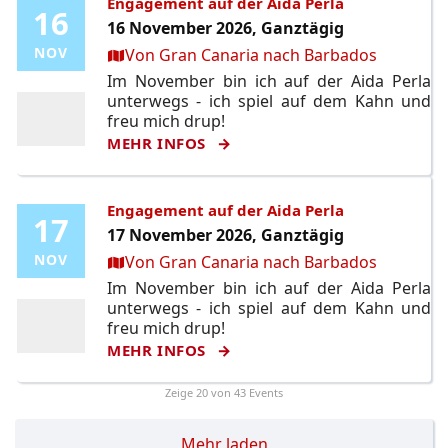
Engagement auf der Aida Perla
16
16
16 November 2026, Ganztägig
Ort:
NOV
NOV
Von Gran Canaria nach Barbados
Im November bin ich auf der Aida Perla
unterwegs - ich spiel auf dem Kahn und
freu mich drup!
MEHR INFOS
Engagement auf der Aida Perla
17
17
17 November 2026, Ganztägig
Ort:
NOV
NOV
Von Gran Canaria nach Barbados
Im November bin ich auf der Aida Perla
unterwegs - ich spiel auf dem Kahn und
freu mich drup!
MEHR INFOS
Zeige
20
von 43 Events
Mehr laden