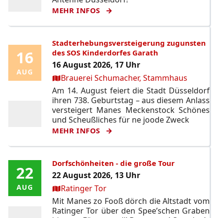
MEHR INFOS
Stadterhebungsversteigerung zugunsten
16
16
des SOS Kinderdorfes Garath
16 August 2026, 17 Uhr
AUG
AUG
Ort:
Brauerei Schumacher, Stammhaus
Am 14. August feiert die Stadt Düsseldorf
ihren 738. Geburtstag – aus diesem Anlass
versteigert Manes Meckenstock Schönes
und Scheußliches für ne joode Zweck
MEHR INFOS
Dorfschönheiten - die große Tour
22
22
22 August 2026, 13 Uhr
Ort:
AUG
AUG
Ratinger Tor
Mit Manes zo Fooß dörch die Altstadt vom
Ratinger Tor über den Spee’schen Graben