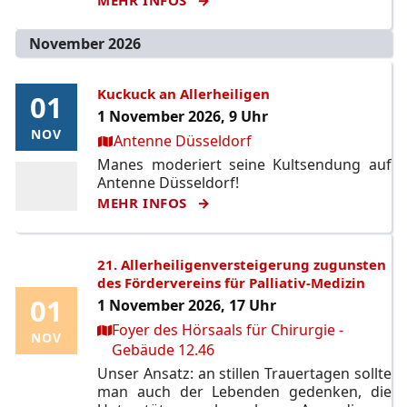
November 2026
Kuckuck an Allerheiligen
01
01
1 November 2026, 9 Uhr
NOV
NOV
Ort:
Antenne Düsseldorf
Manes moderiert seine Kultsendung auf
Antenne Düsseldorf!
MEHR INFOS
21. Allerheiligenversteigerung zugunsten
des Fördervereins für Palliativ-Medizin
01
01
1 November 2026, 17 Uhr
Ort:
Foyer des Hörsaals für Chirurgie -
NOV
NOV
Gebäude 12.46
Unser Ansatz: an stillen Trauertagen sollte
man auch der Lebenden gedenken, die