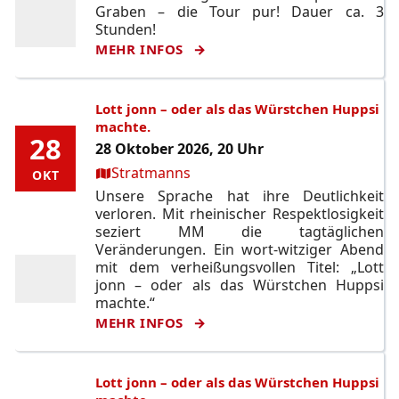
Graben – die Tour pur! Dauer ca. 3
Stunden!
MEHR INFOS
Lott jonn – oder als das Würstchen Huppsi
machte.
28
28
28 Oktober 2026, 20 Uhr
Ort:
Stratmanns
OKT
OKT
Unsere Sprache hat ihre Deutlichkeit
verloren. Mit rheinischer Respektlosigkeit
seziert MM die tagtäglichen
Veränderungen. Ein wort-witziger Abend
mit dem verheißungsvollen Titel: „Lott
jonn – oder als das Würstchen Huppsi
machte.“
MEHR INFOS
Lott jonn – oder als das Würstchen Huppsi