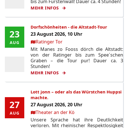
bis zum Fürstenwall! Dauer ca. 4 Stunden!
MEHR INFOS
Dorfschönheiten - die Altstadt-Tour
23
23
23 August 2026, 10 Uhr
Ort:
Ratinger Tor
AUG
AUG
Mit Manes zo Fooss dörch die Altstadt:
von der Ratinger bis zum Spee´schen
Graben – die Tour pur! Dauer ca. 3
Stunden!
MEHR INFOS
Lott jonn – oder als das Würstchen Huppsi
machte.
27
27
27 August 2026, 20 Uhr
Ort:
Theater an der Kö
AUG
AUG
Unsere Sprache hat ihre Deutlichkeit
verloren. Mit rheinischer Respektlosigkeit