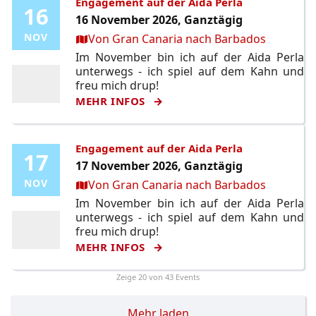
Engagement auf der Aida Perla
16
16
16 November 2026, Ganztägig
Ort:
NOV
NOV
Von Gran Canaria nach Barbados
Im November bin ich auf der Aida Perla
unterwegs - ich spiel auf dem Kahn und
freu mich drup!
MEHR INFOS
Engagement auf der Aida Perla
17
17
17 November 2026, Ganztägig
Ort:
NOV
NOV
Von Gran Canaria nach Barbados
Im November bin ich auf der Aida Perla
unterwegs - ich spiel auf dem Kahn und
freu mich drup!
MEHR INFOS
Zeige
20
von 43 Events
Mehr laden