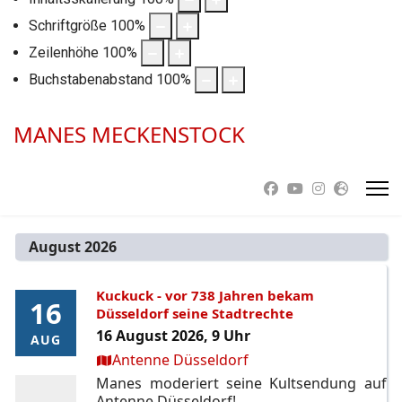
Schriftgröße
100
%
Zeilenhöhe
100
%
Buchstabenabstand
100
%
MANES MECKENSTOCK
August 2026
Kuckuck - vor 738 Jahren bekam
16
16
Düsseldorf seine Stadtrechte
16 August 2026, 9 Uhr
AUG
AUG
Ort:
Antenne Düsseldorf
Manes moderiert seine Kultsendung auf
Antenne Düsseldorf!