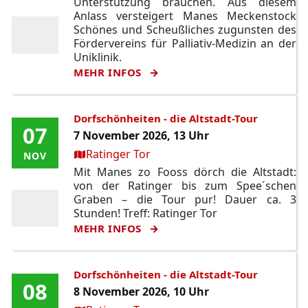
Unterstützung brauchen. Aus diesem
Anlass versteigert Manes Meckenstock
Schönes und Scheußliches zugunsten des
Fördervereins für Palliativ-Medizin an der
Uniklinik.
MEHR INFOS
Dorfschönheiten - die Altstadt-Tour
07
07
7 November 2026, 13 Uhr
Ort:
Ratinger Tor
NOV
NOV
Mit Manes zo Fooss dörch die Altstadt:
von der Ratinger bis zum Spee´schen
Graben – die Tour pur! Dauer ca. 3
Stunden! Treff: Ratinger Tor
MEHR INFOS
Dorfschönheiten - die Altstadt-Tour
08
08
8 November 2026, 10 Uhr