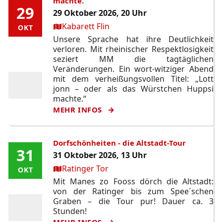
machte.
29
29
29 Oktober 2026, 20 Uhr
Ort:
Kabarett Flin
OKT
OKT
Unsere Sprache hat ihre Deutlichkeit
verloren. Mit rheinischer Respektlosigkeit
seziert MM die tagtäglichen
Veränderungen. Ein wort-witziger Abend
mit dem verheißungsvollen Titel: „Lott
jonn – oder als das Würstchen Huppsi
machte.“
MEHR INFOS
Dorfschönheiten - die Altstadt-Tour
31
31
31 Oktober 2026, 13 Uhr
Ort:
Ratinger Tor
OKT
OKT
Mit Manes zo Fooss dörch die Altstadt:
von der Ratinger bis zum Spee´schen
Graben – die Tour pur! Dauer ca. 3
Stunden!
MEHR INFOS