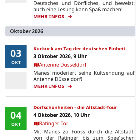
Deutsches und Dörfliches, und beweist:
auch eine Lesung kann Spaß machen!
MEHR INFOS
Oktober 2026
Kuckuck am Tag der deutschen Einheit
03
03
3 Oktober 2026, 9 Uhr
OKT
OKT
Ort:
Antenne Düsseldorf
Manes moderiert seine Kultsendung auf
Antenne Düsseldorf!
MEHR INFOS
Dorfschönheiten - die Altstadt-Tour
04
04
4 Oktober 2026, 10 Uhr
Ort:
Ratinger Tor
OKT
OKT
Mit Manes zo Fooss dörch die Altstadt:
von der Ratinger bis zum Spee´schen