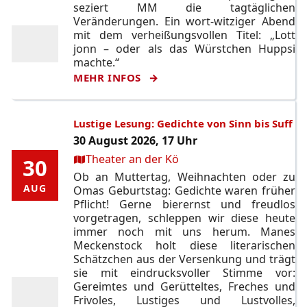
seziert MM die tagtäglichen
Veränderungen. Ein wort-witziger Abend
mit dem verheißungsvollen Titel: „Lott
jonn – oder als das Würstchen Huppsi
machte.“
MEHR INFOS
Lustige Lesung: Gedichte von Sinn bis Suff
30 August 2026, 17 Uhr
Ort:
Theater an der Kö
30
30
Ob an Muttertag, Weihnachten oder zu
AUG
AUG
Omas Geburtstag: Gedichte waren früher
Pflicht! Gerne bierernst und freudlos
vorgetragen, schleppen wir diese heute
immer noch mit uns herum. Manes
Meckenstock holt diese literarischen
Schätzchen aus der Versenkung und trägt
sie mit eindrucksvoller Stimme vor:
Gereimtes und Gerütteltes, Freches und
Frivoles, Lustiges und Lustvolles,