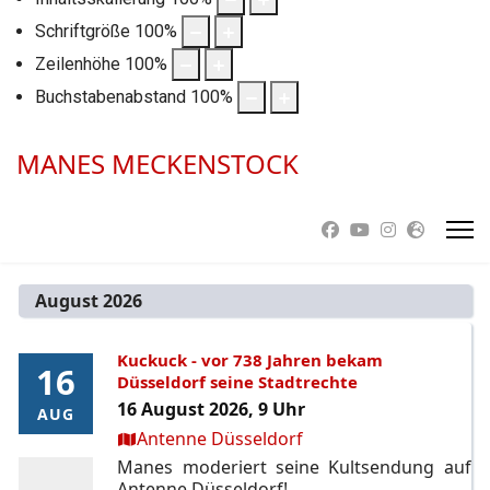
Schriftgröße
100
%
Zeilenhöhe
100
%
Buchstabenabstand
100
%
MANES MECKENSTOCK
August 2026
Kuckuck - vor 738 Jahren bekam
16
16
Düsseldorf seine Stadtrechte
16 August 2026, 9 Uhr
AUG
AUG
Ort:
Antenne Düsseldorf
Manes moderiert seine Kultsendung auf
Antenne Düsseldorf!