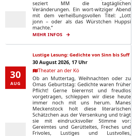
seziert MM die tagtäglichen
Veränderungen. Ein wort-witziger Abend
mit dem verheißungsvollen Titel: „Lott
jonn – oder als das Würstchen Huppsi
machte.“
MEHR INFOS
Lustige Lesung: Gedichte von Sinn bis Suff
30 August 2026, 17 Uhr
Ort:
Theater an der Kö
30
30
Ob an Muttertag, Weihnachten oder zu
AUG
AUG
Omas Geburtstag: Gedichte waren früher
Pflicht! Gerne bierernst und freudlos
vorgetragen, schleppen wir diese heute
immer noch mit uns herum. Manes
Meckenstock holt diese literarischen
Schätzchen aus der Versenkung und trägt
sie mit eindrucksvoller Stimme vor:
Gereimtes und Gerütteltes, Freches und
Frivoles, Lustiges und Lustvolles,