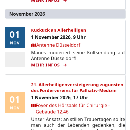
November 2026
Kuckuck an Allerheiligen
01
01
1 November 2026, 9 Uhr
NOV
NOV
Ort:
Antenne Düsseldorf
Manes moderiert seine Kultsendung auf
Antenne Düsseldorf!
MEHR INFOS
21. Allerheiligenversteigerung zugunsten
des Fördervereins für Palliativ-Medizin
01
01
1 November 2026, 17 Uhr
Ort:
Foyer des Hörsaals für Chirurgie -
NOV
NOV
Gebäude 12.46
Unser Ansatz: an stillen Trauertagen sollte
man auch der Lebenden gedenken, die