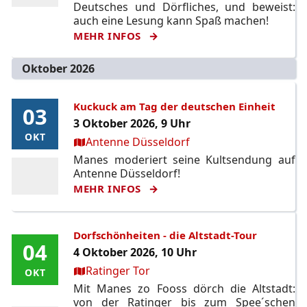
Deutsches und Dörfliches, und beweist:
auch eine Lesung kann Spaß machen!
MEHR INFOS
Oktober 2026
Kuckuck am Tag der deutschen Einheit
03
03
3 Oktober 2026, 9 Uhr
OKT
OKT
Ort:
Antenne Düsseldorf
Manes moderiert seine Kultsendung auf
Antenne Düsseldorf!
MEHR INFOS
Dorfschönheiten - die Altstadt-Tour
04
04
4 Oktober 2026, 10 Uhr
Ort:
Ratinger Tor
OKT
OKT
Mit Manes zo Fooss dörch die Altstadt:
von der Ratinger bis zum Spee´schen