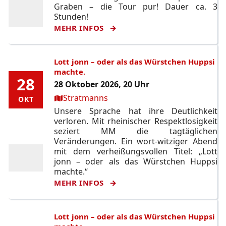
Graben – die Tour pur! Dauer ca. 3
Stunden!
MEHR INFOS
Lott jonn – oder als das Würstchen Huppsi
machte.
28
28
28 Oktober 2026, 20 Uhr
Ort:
Stratmanns
OKT
OKT
Unsere Sprache hat ihre Deutlichkeit
verloren. Mit rheinischer Respektlosigkeit
seziert MM die tagtäglichen
Veränderungen. Ein wort-witziger Abend
mit dem verheißungsvollen Titel: „Lott
jonn – oder als das Würstchen Huppsi
machte.“
MEHR INFOS
Lott jonn – oder als das Würstchen Huppsi