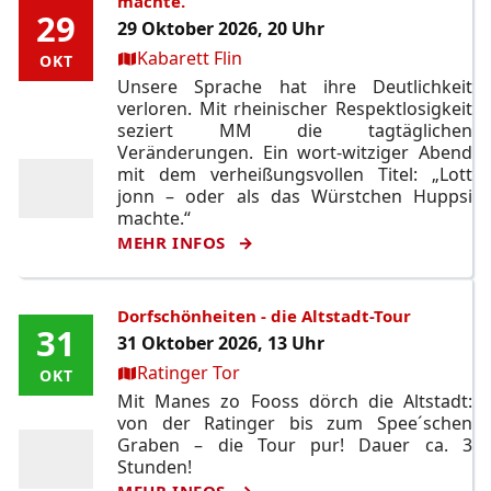
machte.
29
29
29 Oktober 2026, 20 Uhr
Ort:
Kabarett Flin
OKT
OKT
Unsere Sprache hat ihre Deutlichkeit
verloren. Mit rheinischer Respektlosigkeit
seziert MM die tagtäglichen
Veränderungen. Ein wort-witziger Abend
mit dem verheißungsvollen Titel: „Lott
jonn – oder als das Würstchen Huppsi
machte.“
MEHR INFOS
Dorfschönheiten - die Altstadt-Tour
31
31
31 Oktober 2026, 13 Uhr
Ort:
Ratinger Tor
OKT
OKT
Mit Manes zo Fooss dörch die Altstadt:
von der Ratinger bis zum Spee´schen
Graben – die Tour pur! Dauer ca. 3
Stunden!
MEHR INFOS