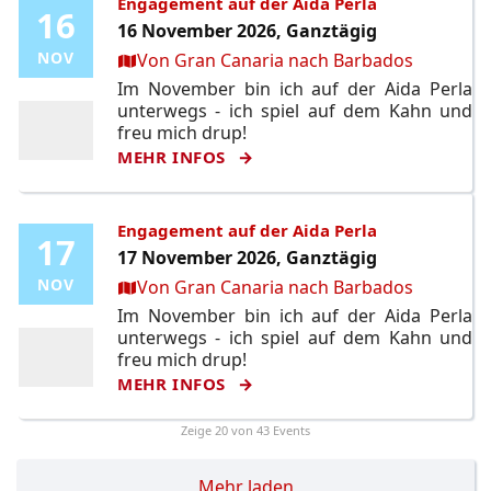
Engagement auf der Aida Perla
16
16
16 November 2026, Ganztägig
Ort:
NOV
NOV
Von Gran Canaria nach Barbados
Im November bin ich auf der Aida Perla
unterwegs - ich spiel auf dem Kahn und
freu mich drup!
MEHR INFOS
Engagement auf der Aida Perla
17
17
17 November 2026, Ganztägig
Ort:
NOV
NOV
Von Gran Canaria nach Barbados
Im November bin ich auf der Aida Perla
unterwegs - ich spiel auf dem Kahn und
freu mich drup!
MEHR INFOS
Zeige
20
von 43 Events
Mehr laden