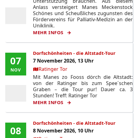
Unterstützung brauchen. Aus diesem
Anlass versteigert Manes Meckenstock
Schönes und Scheußliches zugunsten des
Fördervereins für Palliativ-Medizin an der
Uniklinik.
MEHR INFOS
Dorfschönheiten - die Altstadt-Tour
07
07
7 November 2026, 13 Uhr
Ort:
Ratinger Tor
NOV
NOV
Mit Manes zo Fooss dörch die Altstadt:
von der Ratinger bis zum Spee´schen
Graben – die Tour pur! Dauer ca. 3
Stunden! Treff: Ratinger Tor
MEHR INFOS
Dorfschönheiten - die Altstadt-Tour
08
08
8 November 2026, 10 Uhr