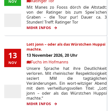
Ort:
Ratinger Tor
NOV
NOV
Mit Manes zo Fooss dörch die Altstadt:
von der Ratinger bis zum Spee´schen
Graben – die Tour pur! Dauer ca. 3
Stunden! Treff: Ratinger Tor
MEHR INFOS
Lott jonn – oder als das Würstchen Huppsi
machte.
13
13
13 November 2026, 20 Uhr
Ort:
Fuchs im Hofmanns
NOV
NOV
Unsere Sprache hat ihre Deutlichkeit
verloren. Mit rheinischer Respektlosigkeit
seziert MM die tagtäglichen
Veränderungen. Ein wort-witziger Abend
mit dem verheißungsvollen Titel: „Lott
jonn – oder als das Würstchen Huppsi
machte.“
MEHR INFOS