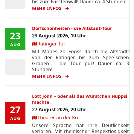
bis zum Fürstenwall! Dauer ca. 4 Stunden!
MEHR INFOS
Dorfschönheiten - die Altstadt-Tour
23
23
23 August 2026, 10 Uhr
Ort:
Ratinger Tor
AUG
AUG
Mit Manes zo Fooss dörch die Altstadt:
von der Ratinger bis zum Spee´schen
Graben – die Tour pur! Dauer ca. 3
Stunden!
MEHR INFOS
Lott jonn – oder als das Würstchen Huppsi
machte.
27
27
27 August 2026, 20 Uhr
Ort:
Theater an der Kö
AUG
AUG
Unsere Sprache hat ihre Deutlichkeit
verloren. Mit rheinischer Respektlosigkeit