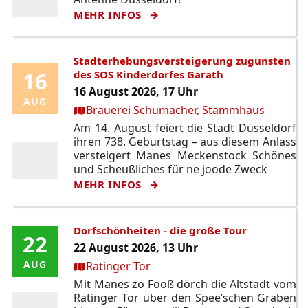
MEHR INFOS
Stadterhebungsversteigerung zugunsten
16
16
des SOS Kinderdorfes Garath
16 August 2026, 17 Uhr
AUG
AUG
Ort:
Brauerei Schumacher, Stammhaus
Am 14. August feiert die Stadt Düsseldorf
ihren 738. Geburtstag – aus diesem Anlass
versteigert Manes Meckenstock Schönes
und Scheußliches für ne joode Zweck
MEHR INFOS
Dorfschönheiten - die große Tour
22
22
22 August 2026, 13 Uhr
Ort:
AUG
AUG
Ratinger Tor
Mit Manes zo Fooß dörch die Altstadt vom
Ratinger Tor über den Spee’schen Graben