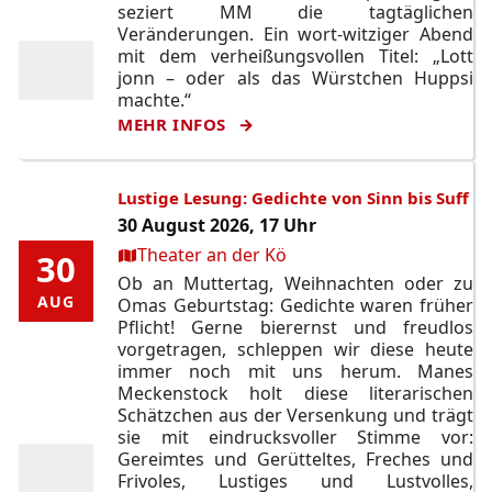
seziert MM die tagtäglichen
Veränderungen. Ein wort-witziger Abend
mit dem verheißungsvollen Titel: „Lott
jonn – oder als das Würstchen Huppsi
machte.“
MEHR INFOS
Lustige Lesung: Gedichte von Sinn bis Suff
30 August 2026, 17 Uhr
Ort:
Theater an der Kö
30
30
Ob an Muttertag, Weihnachten oder zu
AUG
AUG
Omas Geburtstag: Gedichte waren früher
Pflicht! Gerne bierernst und freudlos
vorgetragen, schleppen wir diese heute
immer noch mit uns herum. Manes
Meckenstock holt diese literarischen
Schätzchen aus der Versenkung und trägt
sie mit eindrucksvoller Stimme vor:
Gereimtes und Gerütteltes, Freches und
Frivoles, Lustiges und Lustvolles,