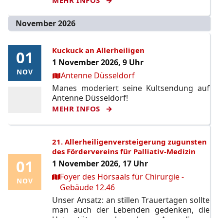
November 2026
Kuckuck an Allerheiligen
01
01
1 November 2026, 9 Uhr
NOV
NOV
Ort:
Antenne Düsseldorf
Manes moderiert seine Kultsendung auf
Antenne Düsseldorf!
MEHR INFOS
21. Allerheiligenversteigerung zugunsten
des Fördervereins für Palliativ-Medizin
01
01
1 November 2026, 17 Uhr
Ort:
Foyer des Hörsaals für Chirurgie -
NOV
NOV
Gebäude 12.46
Unser Ansatz: an stillen Trauertagen sollte
man auch der Lebenden gedenken, die