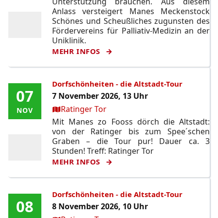
Unterstützung brauchen. Aus diesem
Anlass versteigert Manes Meckenstock
Schönes und Scheußliches zugunsten des
Fördervereins für Palliativ-Medizin an der
Uniklinik.
MEHR INFOS
Dorfschönheiten - die Altstadt-Tour
07
07
7 November 2026, 13 Uhr
Ort:
Ratinger Tor
NOV
NOV
Mit Manes zo Fooss dörch die Altstadt:
von der Ratinger bis zum Spee´schen
Graben – die Tour pur! Dauer ca. 3
Stunden! Treff: Ratinger Tor
MEHR INFOS
Dorfschönheiten - die Altstadt-Tour
08
08
8 November 2026, 10 Uhr