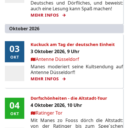
Deutsches und Dörfliches, und beweist:
auch eine Lesung kann Spaß machen!
MEHR INFOS
Oktober 2026
Kuckuck am Tag der deutschen Einheit
03
03
3 Oktober 2026, 9 Uhr
OKT
OKT
Ort:
Antenne Düsseldorf
Manes moderiert seine Kultsendung auf
Antenne Düsseldorf!
MEHR INFOS
Dorfschönheiten - die Altstadt-Tour
04
04
4 Oktober 2026, 10 Uhr
Ort:
Ratinger Tor
OKT
OKT
Mit Manes zo Fooss dörch die Altstadt:
von der Ratinger bis zum Spee´schen