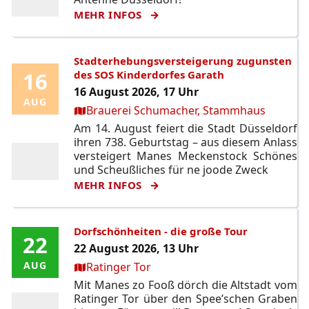
MEHR INFOS
Stadterhebungsversteigerung zugunsten
16
16
des SOS Kinderdorfes Garath
16 August 2026, 17 Uhr
AUG
AUG
Ort:
Brauerei Schumacher, Stammhaus
Am 14. August feiert die Stadt Düsseldorf
ihren 738. Geburtstag – aus diesem Anlass
versteigert Manes Meckenstock Schönes
und Scheußliches für ne joode Zweck
MEHR INFOS
Dorfschönheiten - die große Tour
22
22
22 August 2026, 13 Uhr
Ort:
AUG
AUG
Ratinger Tor
Mit Manes zo Fooß dörch die Altstadt vom
Ratinger Tor über den Spee’schen Graben