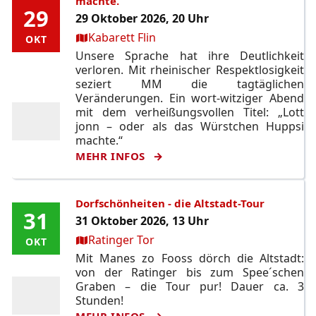
machte.
29
29
29 Oktober 2026, 20 Uhr
Ort:
Kabarett Flin
OKT
OKT
Unsere Sprache hat ihre Deutlichkeit
verloren. Mit rheinischer Respektlosigkeit
seziert MM die tagtäglichen
Veränderungen. Ein wort-witziger Abend
mit dem verheißungsvollen Titel: „Lott
jonn – oder als das Würstchen Huppsi
machte.“
MEHR INFOS
Dorfschönheiten - die Altstadt-Tour
31
31
31 Oktober 2026, 13 Uhr
Ort:
Ratinger Tor
OKT
OKT
Mit Manes zo Fooss dörch die Altstadt:
von der Ratinger bis zum Spee´schen
Graben – die Tour pur! Dauer ca. 3
Stunden!
MEHR INFOS