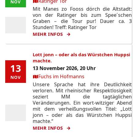
Ort:
Ratinger Tor
NOV
NOV
Mit Manes zo Fooss dörch die Altstadt:
von der Ratinger bis zum Spee´schen
Graben – die Tour pur! Dauer ca. 3
Stunden! Treff: Ratinger Tor
MEHR INFOS
Lott jonn – oder als das Würstchen Huppsi
machte.
13
13
13 November 2026, 20 Uhr
Ort:
Fuchs im Hofmanns
NOV
NOV
Unsere Sprache hat ihre Deutlichkeit
verloren. Mit rheinischer Respektlosigkeit
seziert MM die tagtäglichen
Veränderungen. Ein wort-witziger Abend
mit dem verheißungsvollen Titel: „Lott
jonn – oder als das Würstchen Huppsi
machte.“
MEHR INFOS