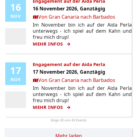
Engagement auf der Aida Perla
16
16
16 November 2026, Ganztägig
Ort:
NOV
NOV
Von Gran Canaria nach Barbados
Im November bin ich auf der Aida Perla
unterwegs - ich spiel auf dem Kahn und
freu mich drup!
MEHR INFOS
Engagement auf der Aida Perla
17
17
17 November 2026, Ganztägig
Ort:
NOV
NOV
Von Gran Canaria nach Barbados
Im November bin ich auf der Aida Perla
unterwegs - ich spiel auf dem Kahn und
freu mich drup!
MEHR INFOS
Zeige
20
von 43 Events
Mehr laden