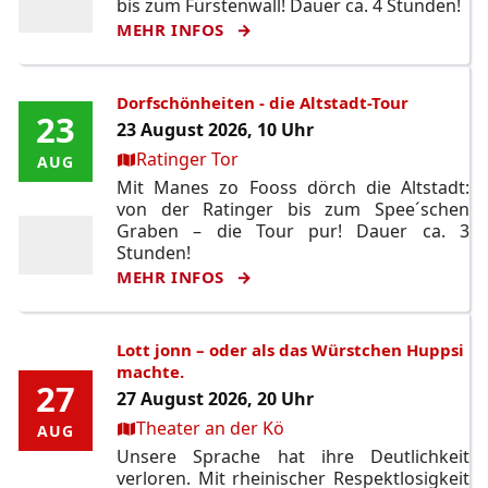
bis zum Fürstenwall! Dauer ca. 4 Stunden!
MEHR INFOS
Dorfschönheiten - die Altstadt-Tour
23
23
23 August 2026, 10 Uhr
Ort:
Ratinger Tor
AUG
AUG
Mit Manes zo Fooss dörch die Altstadt:
von der Ratinger bis zum Spee´schen
Graben – die Tour pur! Dauer ca. 3
Stunden!
MEHR INFOS
Lott jonn – oder als das Würstchen Huppsi
machte.
27
27
27 August 2026, 20 Uhr
Ort:
Theater an der Kö
AUG
AUG
Unsere Sprache hat ihre Deutlichkeit
verloren. Mit rheinischer Respektlosigkeit