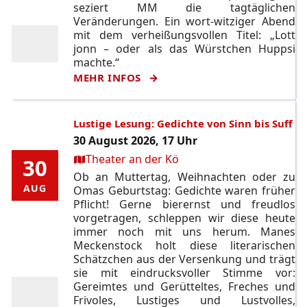
seziert MM die tagtäglichen
Veränderungen. Ein wort-witziger Abend
mit dem verheißungsvollen Titel: „Lott
jonn – oder als das Würstchen Huppsi
machte.“
MEHR INFOS
Lustige Lesung: Gedichte von Sinn bis Suff
30 August 2026, 17 Uhr
Ort:
Theater an der Kö
30
30
Ob an Muttertag, Weihnachten oder zu
AUG
AUG
Omas Geburtstag: Gedichte waren früher
Pflicht! Gerne bierernst und freudlos
vorgetragen, schleppen wir diese heute
immer noch mit uns herum. Manes
Meckenstock holt diese literarischen
Schätzchen aus der Versenkung und trägt
sie mit eindrucksvoller Stimme vor:
Gereimtes und Gerütteltes, Freches und
Frivoles, Lustiges und Lustvolles,