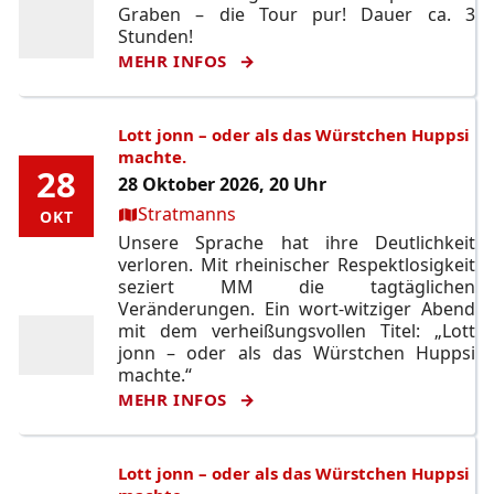
Graben – die Tour pur! Dauer ca. 3
Stunden!
MEHR INFOS
Lott jonn – oder als das Würstchen Huppsi
machte.
28
28
28 Oktober 2026, 20 Uhr
Ort:
Stratmanns
OKT
OKT
Unsere Sprache hat ihre Deutlichkeit
verloren. Mit rheinischer Respektlosigkeit
seziert MM die tagtäglichen
Veränderungen. Ein wort-witziger Abend
mit dem verheißungsvollen Titel: „Lott
jonn – oder als das Würstchen Huppsi
machte.“
MEHR INFOS
Lott jonn – oder als das Würstchen Huppsi