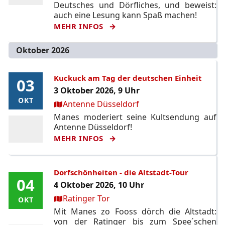
Deutsches und Dörfliches, und beweist:
auch eine Lesung kann Spaß machen!
MEHR INFOS
Oktober 2026
Kuckuck am Tag der deutschen Einheit
03
03
3 Oktober 2026, 9 Uhr
OKT
OKT
Ort:
Antenne Düsseldorf
Manes moderiert seine Kultsendung auf
Antenne Düsseldorf!
MEHR INFOS
Dorfschönheiten - die Altstadt-Tour
04
04
4 Oktober 2026, 10 Uhr
Ort:
Ratinger Tor
OKT
OKT
Mit Manes zo Fooss dörch die Altstadt:
von der Ratinger bis zum Spee´schen