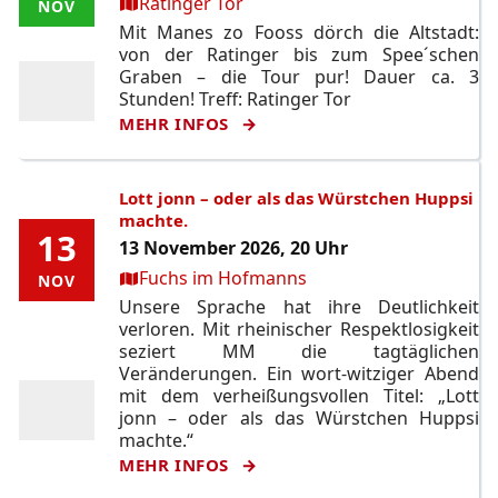
Ort:
Ratinger Tor
NOV
NOV
Mit Manes zo Fooss dörch die Altstadt:
von der Ratinger bis zum Spee´schen
Graben – die Tour pur! Dauer ca. 3
Stunden! Treff: Ratinger Tor
MEHR INFOS
Lott jonn – oder als das Würstchen Huppsi
machte.
13
13
13 November 2026, 20 Uhr
Ort:
Fuchs im Hofmanns
NOV
NOV
Unsere Sprache hat ihre Deutlichkeit
verloren. Mit rheinischer Respektlosigkeit
seziert MM die tagtäglichen
Veränderungen. Ein wort-witziger Abend
mit dem verheißungsvollen Titel: „Lott
jonn – oder als das Würstchen Huppsi
machte.“
MEHR INFOS