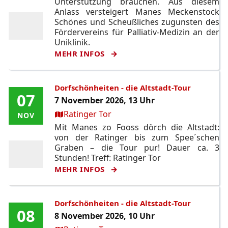
Unterstützung brauchen. Aus diesem
Anlass versteigert Manes Meckenstock
Schönes und Scheußliches zugunsten des
Fördervereins für Palliativ-Medizin an der
Uniklinik.
MEHR INFOS
Dorfschönheiten - die Altstadt-Tour
07
07
7 November 2026, 13 Uhr
Ort:
Ratinger Tor
NOV
NOV
Mit Manes zo Fooss dörch die Altstadt:
von der Ratinger bis zum Spee´schen
Graben – die Tour pur! Dauer ca. 3
Stunden! Treff: Ratinger Tor
MEHR INFOS
Dorfschönheiten - die Altstadt-Tour
08
08
8 November 2026, 10 Uhr