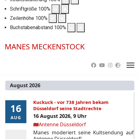
Schriftgröße
100
%
Zeilenhöhe
100
%
Buchstabenabstand
100
%
MANES MECKENSTOCK
August 2026
Kuckuck - vor 738 Jahren bekam
16
16
Düsseldorf seine Stadtrechte
16 August 2026, 9 Uhr
AUG
AUG
Ort:
Antenne Düsseldorf
Manes moderiert seine Kultsendung auf
Antenne Düsseldorf!