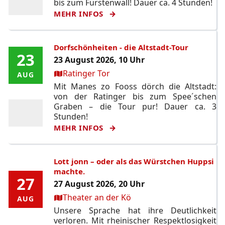
bis zum Fürstenwall! Dauer ca. 4 Stunden!
MEHR INFOS
Dorfschönheiten - die Altstadt-Tour
23
23
23 August 2026, 10 Uhr
Ort:
Ratinger Tor
AUG
AUG
Mit Manes zo Fooss dörch die Altstadt:
von der Ratinger bis zum Spee´schen
Graben – die Tour pur! Dauer ca. 3
Stunden!
MEHR INFOS
Lott jonn – oder als das Würstchen Huppsi
machte.
27
27
27 August 2026, 20 Uhr
Ort:
Theater an der Kö
AUG
AUG
Unsere Sprache hat ihre Deutlichkeit
verloren. Mit rheinischer Respektlosigkeit