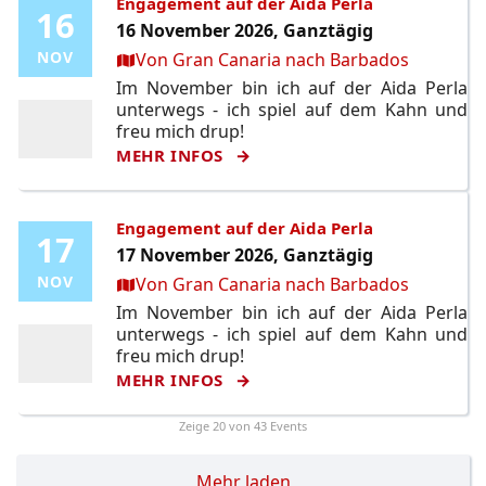
Engagement auf der Aida Perla
16
16
16 November 2026, Ganztägig
Ort:
NOV
NOV
Von Gran Canaria nach Barbados
Im November bin ich auf der Aida Perla
unterwegs - ich spiel auf dem Kahn und
freu mich drup!
MEHR INFOS
Engagement auf der Aida Perla
17
17
17 November 2026, Ganztägig
Ort:
NOV
NOV
Von Gran Canaria nach Barbados
Im November bin ich auf der Aida Perla
unterwegs - ich spiel auf dem Kahn und
freu mich drup!
MEHR INFOS
Zeige
20
von 43 Events
Mehr laden