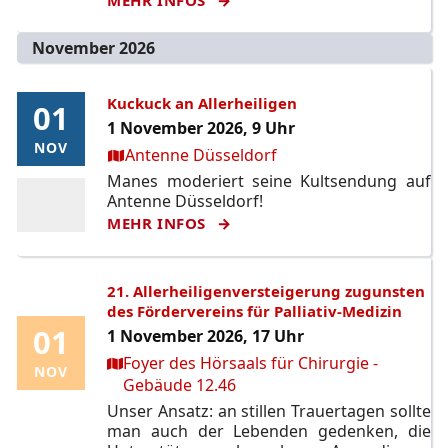
November 2026
Kuckuck an Allerheiligen
01
01
1 November 2026, 9 Uhr
NOV
NOV
Ort:
Antenne Düsseldorf
Manes moderiert seine Kultsendung auf
Antenne Düsseldorf!
MEHR INFOS
21. Allerheiligenversteigerung zugunsten
des Fördervereins für Palliativ-Medizin
01
01
1 November 2026, 17 Uhr
Ort:
Foyer des Hörsaals für Chirurgie -
NOV
NOV
Gebäude 12.46
Unser Ansatz: an stillen Trauertagen sollte
man auch der Lebenden gedenken, die