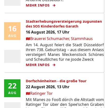
MEHR INFOS
Stadterhebungsversteigerung zugunsten
16
16
des SOS Kinderdorfes Garath
16 August 2026, 17 Uhr
AUG
AUG
Ort:
Brauerei Schumacher, Stammhaus
Am 14. August feiert die Stadt Düsseldorf
ihren 738. Geburtstag – aus diesem Anlass
versteigert Manes Meckenstock Schönes
und Scheußliches für ne joode Zweck
MEHR INFOS
Dorfschönheiten - die große Tour
22
22
22 August 2026, 13 Uhr
Ort:
AUG
AUG
Ratinger Tor
Mit Manes zo Fooß dörch die Altstadt vom
Ratinger Tor über den Spee’schen Graben