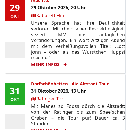
machte.
29
29
29 Oktober 2026, 20 Uhr
Ort:
Kabarett Flin
OKT
OKT
Unsere Sprache hat ihre Deutlichkeit
verloren. Mit rheinischer Respektlosigkeit
seziert MM die tagtäglichen
Veränderungen. Ein wort-witziger Abend
mit dem verheißungsvollen Titel: „Lott
jonn – oder als das Würstchen Huppsi
machte.“
MEHR INFOS
Dorfschönheiten - die Altstadt-Tour
31
31
31 Oktober 2026, 13 Uhr
Ort:
Ratinger Tor
OKT
OKT
Mit Manes zo Fooss dörch die Altstadt:
von der Ratinger bis zum Spee´schen
Graben – die Tour pur! Dauer ca. 3
Stunden!
MEHR INFOS